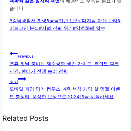
격파와 같은 정치적 격변
의 배경에도 주목할 필요가 있
습니다.
Post
#
강남경찰서 횡령
#
공공기관 보안
#
디지털 자산 관리
#
Tags:
비트코인 분실
#
사법 신뢰 위기
#
암호화폐 압수
글
Previous
탐
연휴 첫날 붐비는 제주공항 생존 가이드: 혼잡도 피크
시간, 렌터카 전쟁 승리 전략
색
Next
모바일 게임 명가 컴투스, 4종 핵심 게임 설 명절 이벤
트 총정리: 풍성한 보상으로 2024년을 시작하세요
Related Posts