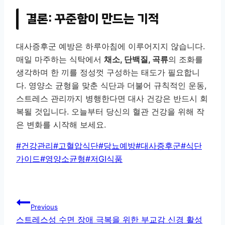
결론: 꾸준함이 만드는 기적
대사증후군 예방은 하루아침에 이루어지지 않습니다.
매일 마주하는 식탁에서
채소, 단백질, 곡류
의 조화를
생각하며 한 끼를 정성껏 구성하는 태도가 필요합니
다. 영양소 균형을 맞춘 식단과 더불어 규칙적인 운동,
스트레스 관리까지 병행한다면 대사 건강은 반드시 회
복될 것입니다. 오늘부터 당신의 혈관 건강을 위해 작
은 변화를 시작해 보세요.
Post
#
건강관리
#
고혈압식단
#
당뇨예방
#
대사증후군
#
식단
Tags:
가이드
#
영양소균형
#
저GI식품
글
Previous
탐
스트레스성 수면 장애 극복을 위한 부교감 신경 활성