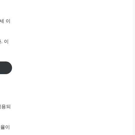
세 이
. 이
적용되
제율이