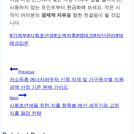
사용하지 않는 포인트부터 현금화해 보세요. 작은 시
작이 여러분의
경제적 자유
를 향한 첫걸음이 될 것입
니다.
Post
#
가계부
#
사회초년생
#
소액저축
#
앱테크
#
자산관리
#
재
Tags:
테크입문
글
Previous
탐
저소득층 에너지바우처 신청 자격 및 가구원수별 지원
금액 산정 기준 완벽 가이드
색
Next
사회초년생을 위한 지출 항목별 예산 세우기와 고정
지출 절감 전략