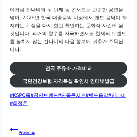
이처럼 잔나비의 두 번째 돔 콘서트는 단순한 공연을
넘어, 2026년 한국 대중음악 시장에서 밴드 음악이 차
지하는 위상을 다시 한번 확인하는 문화적 사건이 될
것입니다. 과거의 향수를 자극하면서도 현재의 트렌드
를 놓치지 않는 잔나비의 다음 행보에 귀추가 주목됩
니다.
전국 주유소 가격비교
국민건강보험 자격득실 확인서 인터넷발급
Post
#
KSPO돔
#
공연트렌드
#
단독콘서트
#
밴드음악
#
잔나비
Tags:
#
최정훈
글
Previous