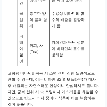
점심 식후
를 위해 오전 권장
간
물
충분한 양
수용성 비타민의 흡
섭
의 물과 함
수와 배출을 원활하
취
께
게 함
피
해
카페인과 탄닌 성분
커피, 차
야
이 비타민의 흡수를
(Tea)
할
방해함
것
고함량 비타민B 복용 시 소변 색이 진한 노란색으로
변할 수 있는데, 이는 비타민 B2(리보플라빈)가 대사
후 배출되는 자연스러운 현상이니 안심하셔도 됩니다.
다만, 공복 섭취 시 속 쓰림이나 메스꺼움을 유발할 수
있으므로 반드시 식사 중이나 식후에 바로 복용하는
것이 좋습니다.