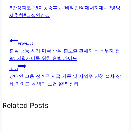
Post
#
만성피로
#
번아웃증후군
#
비타민B
#
에너지대사
#
영양
Tags:
제추천
#
직장인건강
글
Previous
탐
환율 급등 시기 미국 주식 환노출 환헤지 ETF 투자 전
략: 서학개미를 위한 완벽 가이드
색
Next
장애인 고용 장려금 지급 기준 및 사업주 신청 절차 상
세 가이드: 혜택과 요건 완벽 정리
Related Posts