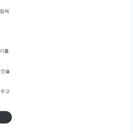
아침에
걷기를
 인슐
깨우고