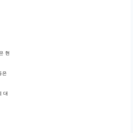
은 현
동은
에 대