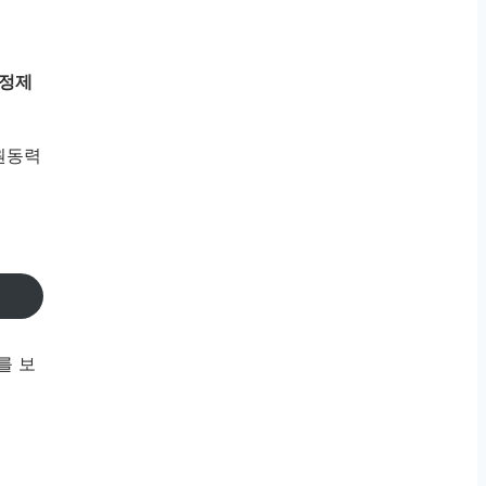
 정제
원동력
를 보