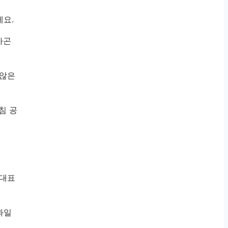
세요.
카곤
 않은
침 공
 대표
과일