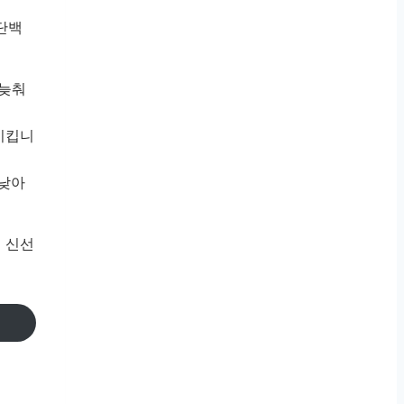
단백
 늦춰
시킵니
 낮아
 신선