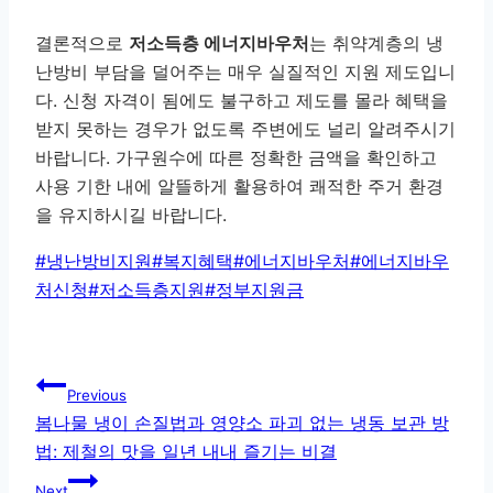
결론적으로
저소득층 에너지바우처
는 취약계층의 냉
난방비 부담을 덜어주는 매우 실질적인 지원 제도입니
다. 신청 자격이 됨에도 불구하고 제도를 몰라 혜택을
받지 못하는 경우가 없도록 주변에도 널리 알려주시기
바랍니다. 가구원수에 따른 정확한 금액을 확인하고
사용 기한 내에 알뜰하게 활용하여 쾌적한 주거 환경
을 유지하시길 바랍니다.
Post
#
냉난방비지원
#
복지혜택
#
에너지바우처
#
에너지바우
Tags:
처신청
#
저소득층지원
#
정부지원금
글
Previous
탐
봄나물 냉이 손질법과 영양소 파괴 없는 냉동 보관 방
법: 제철의 맛을 일년 내내 즐기는 비결
색
Next